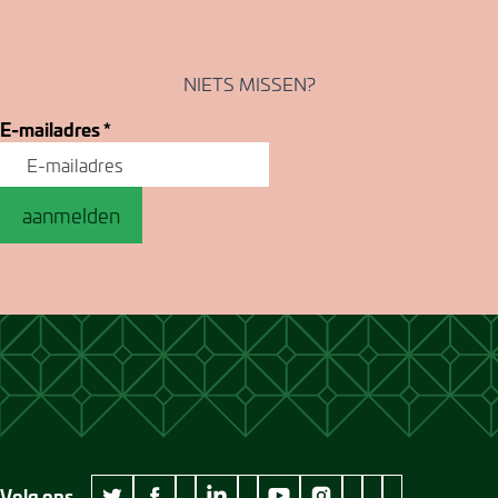
NIETS MISSEN?
E-mailadres
*
aanmelden
Volg ons
wikipedia Museum Jan Cunen
googleplus Museum Jan Cunen
pinterest Museum
github Museum
vimeo Museu