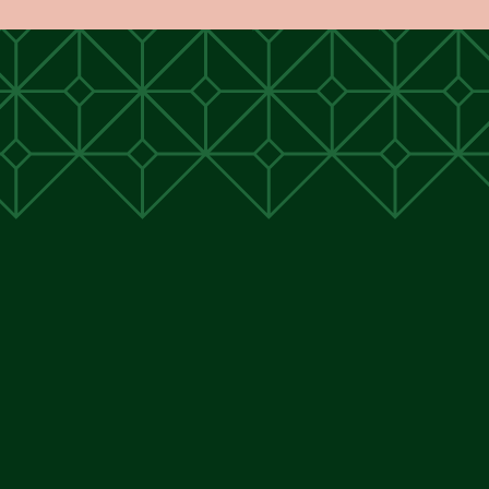
unen
unen
 Cunen