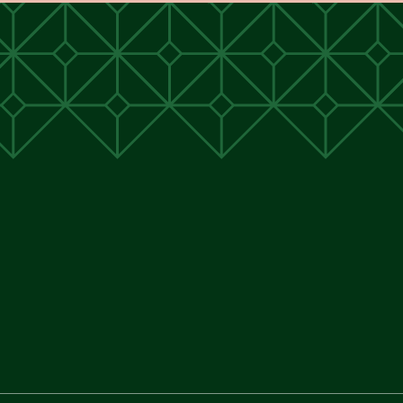
unen
unen
 Cunen