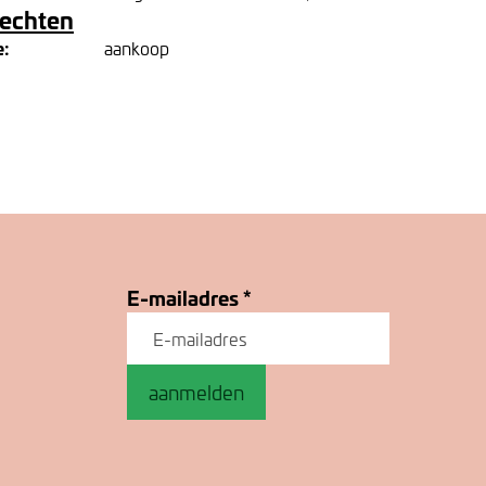
rechten
e:
aankoop
E-mailadres
*
aanmelden