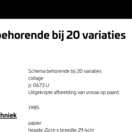
ehorende bij 20 variaties
Schema behorende bij 20 variaties
collage
jc 0673 U
Uitgeknipte afbeelding van vrouw op paard.
1985
chniek
papier
hoogte 21cm x breedte 29,4cm