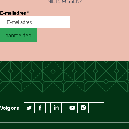
NIETS MISSEN?
E-mailadres
*
aanmelden
Volg ons
wikipedia Museum Jan Cunen
googleplus Museum Jan Cunen
pinterest Museum
github Museum
vimeo Museu
twitter Museum Jan Cunen
facebook Museum Jan Cunen
linkedin Museum Jan Cunen
youtube Museum Jan Cunen
instagram Museum Jan