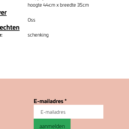
hoogte 44cm x breedte 35cm
ver
Oss
rechten
e:
schenking
E-mailadres
*
aanmelden