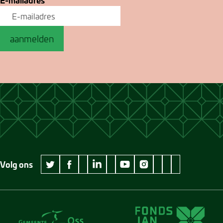
aanmelden
Volg ons
wikipedia Museum Jan Cunen
googleplus Museum Jan Cunen
pinterest Museum
github Museum
vimeo Museu
twitter Museum Jan Cunen
facebook Museum Jan Cunen
linkedin Museum Jan Cunen
youtube Museum Jan Cunen
instagram Museum Jan