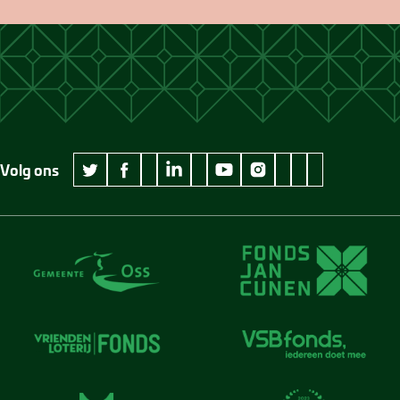
Volg ons
wikipedia Museum Jan Cunen
googleplus Museum Jan Cunen
pinterest Museum
github Museum
vimeo Museu
twitter Museum Jan Cunen
facebook Museum Jan Cunen
linkedin Museum Jan Cunen
youtube Museum Jan Cunen
instagram Museum Jan