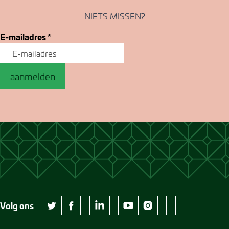
NIETS MISSEN?
E-mailadres
*
aanmelden
Volg ons
wikipedia Museum Jan Cunen
googleplus Museum Jan Cunen
pinterest Museum
github Museum
vimeo Museu
twitter Museum Jan Cunen
facebook Museum Jan Cunen
linkedin Museum Jan Cunen
youtube Museum Jan Cunen
instagram Museum Jan