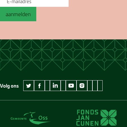
aanmelden
Volg ons
wikipedia Museum Jan Cunen
googleplus Museum Jan Cunen
pinterest Museum
github Museum
vimeo Museu
twitter Museum Jan Cunen
facebook Museum Jan Cunen
linkedin Museum Jan Cunen
youtube Museum Jan Cunen
instagram Museum Jan