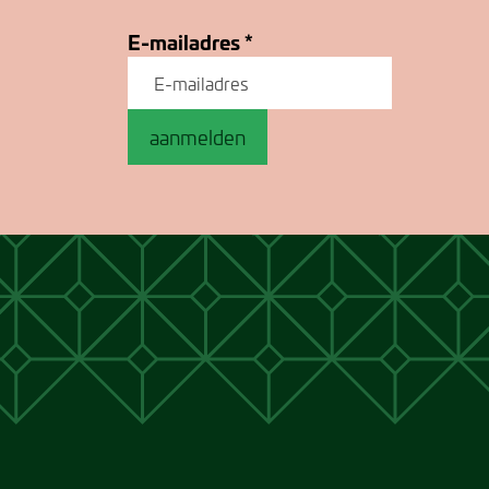
E-mailadres
*
aanmelden