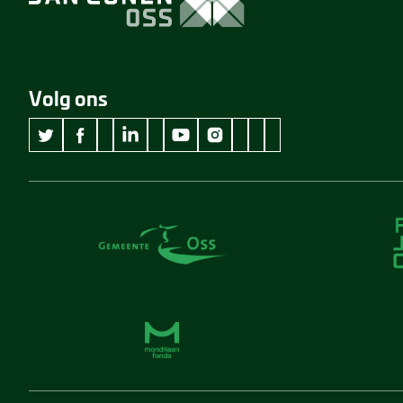
Volg ons
wikipedia Museum Jan Cunen
googleplus Museum Jan Cunen
pinterest Museum Jan C
github Museum Jan C
vimeo Museum Jan
twitter Museum Jan Cunen
facebook Museum Jan Cunen
linkedin Museum Jan Cunen
youtube Museum Jan Cunen
instagram Museum Jan Cunen