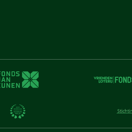
unen
unen
 Cunen