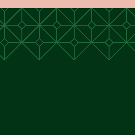
unen
unen
 Cunen