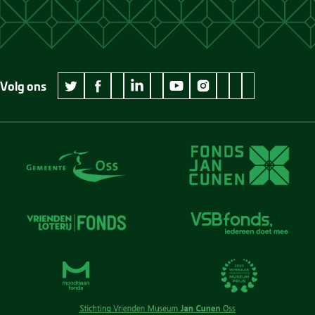
Volg ons
wikipedia Museum Jan Cunen
googleplus Museum Jan Cunen
pinterest Museum
github Museum
vimeo Museu
twitter Museum Jan Cunen
facebook Museum Jan Cunen
linkedin Museum Jan Cunen
youtube Museum Jan Cunen
instagram Museum Jan