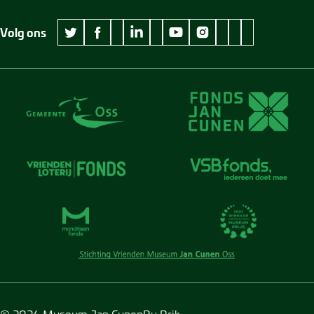
Volg ons
wikipedia Museum Jan Cunen
googleplus Museum Jan Cunen
pinterest Museum
github Museum
vimeo Museu
twitter Museum Jan Cunen
facebook Museum Jan Cunen
linkedin Museum Jan Cunen
youtube Museum Jan Cunen
instagram Museum Jan