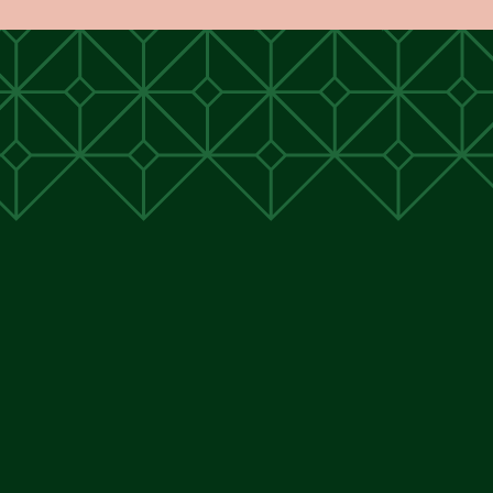
unen
unen
 Cunen