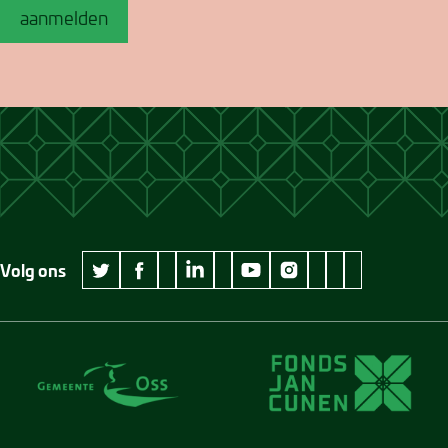
aanmelden
Volg ons
wikipedia Museum Jan Cunen
googleplus Museum Jan Cunen
pinterest Museum
github Museum
vimeo Museu
twitter Museum Jan Cunen
facebook Museum Jan Cunen
linkedin Museum Jan Cunen
youtube Museum Jan Cunen
instagram Museum Jan