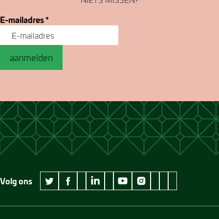
E-mailadres
*
aanmelden
Volg ons
wikipedia Museum Jan Cunen
googleplus Museum Jan Cunen
pinterest Museum
github Museum
vimeo Museu
twitter Museum Jan Cunen
facebook Museum Jan Cunen
linkedin Museum Jan Cunen
youtube Museum Jan Cunen
instagram Museum Jan