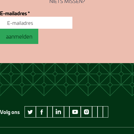
NIETS MISSEN?
E-mailadres
*
aanmelden
Volg ons
wikipedia Museum Jan Cunen
googleplus Museum Jan Cunen
pinterest Museum
github Museum
vimeo Museu
twitter Museum Jan Cunen
facebook Museum Jan Cunen
linkedin Museum Jan Cunen
youtube Museum Jan Cunen
instagram Museum Jan