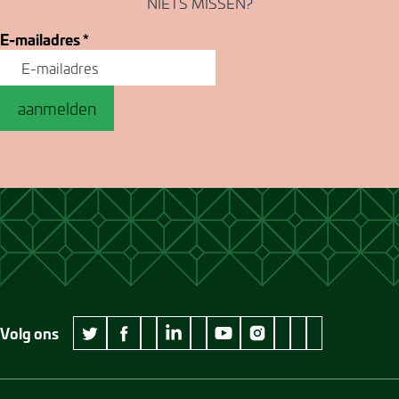
NIETS MISSEN?
E-mailadres
*
aanmelden
Volg ons
wikipedia Museum Jan Cunen
googleplus Museum Jan Cunen
pinterest Museum
github Museum
vimeo Museu
twitter Museum Jan Cunen
facebook Museum Jan Cunen
linkedin Museum Jan Cunen
youtube Museum Jan Cunen
instagram Museum Jan