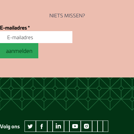
NIETS MISSEN?
E-mailadres
*
aanmelden
Volg ons
wikipedia Museum Jan Cunen
googleplus Museum Jan Cunen
pinterest Museum
github Museum
vimeo Museu
twitter Museum Jan Cunen
facebook Museum Jan Cunen
linkedin Museum Jan Cunen
youtube Museum Jan Cunen
instagram Museum Jan