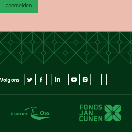
aanmelden
Volg ons
wikipedia Museum Jan Cunen
googleplus Museum Jan Cunen
pinterest Museum
github Museum
vimeo Museu
twitter Museum Jan Cunen
facebook Museum Jan Cunen
linkedin Museum Jan Cunen
youtube Museum Jan Cunen
instagram Museum Jan