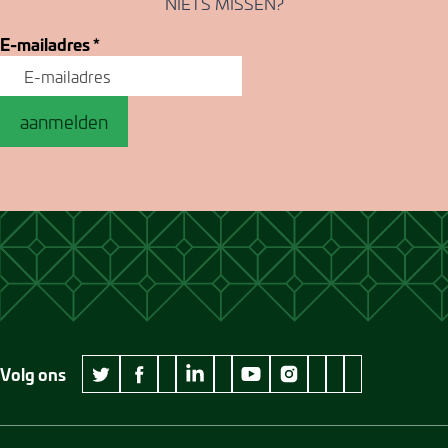
NIETS MISSEN?
E-mailadres
*
aanmelden
Volg ons
wikipedia Museum Jan Cunen
googleplus Museum Jan Cunen
pinterest Museum
github Museum
vimeo Museu
twitter Museum Jan Cunen
facebook Museum Jan Cunen
linkedin Museum Jan Cunen
youtube Museum Jan Cunen
instagram Museum Jan