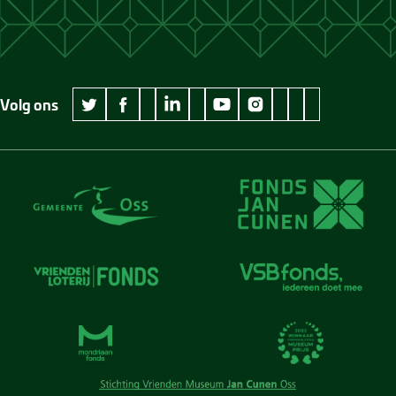
Volg ons
wikipedia Museum Jan Cunen
googleplus Museum Jan Cunen
pinterest Museum
github Museum
vimeo Museu
twitter Museum Jan Cunen
facebook Museum Jan Cunen
linkedin Museum Jan Cunen
youtube Museum Jan Cunen
instagram Museum Jan