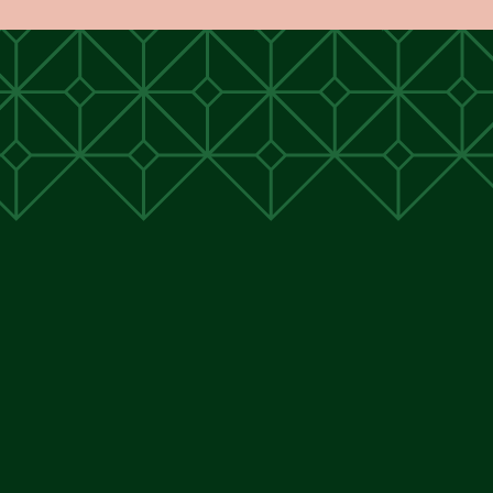
unen
unen
 Cunen