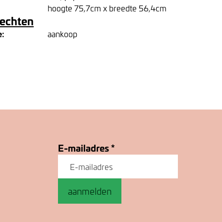
hoogte 75,7cm x breedte 56,4cm
rechten
e:
aankoop
E-mailadres
*
aanmelden