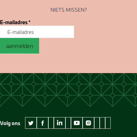
NIETS MISSEN?
E-mailadres
*
aanmelden
Volg ons
wikipedia Museum Jan Cunen
googleplus Museum Jan Cunen
pinterest Museum
github Museum
vimeo Museu
twitter Museum Jan Cunen
facebook Museum Jan Cunen
linkedin Museum Jan Cunen
youtube Museum Jan Cunen
instagram Museum Jan