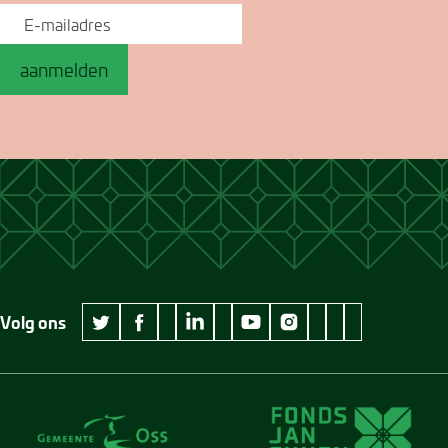
aanmelden
Volg ons
wikipedia Museum Jan Cunen
googleplus Museum Jan Cunen
pinterest Museum
github Museum
vimeo Museu
twitter Museum Jan Cunen
facebook Museum Jan Cunen
linkedin Museum Jan Cunen
youtube Museum Jan Cunen
instagram Museum Jan