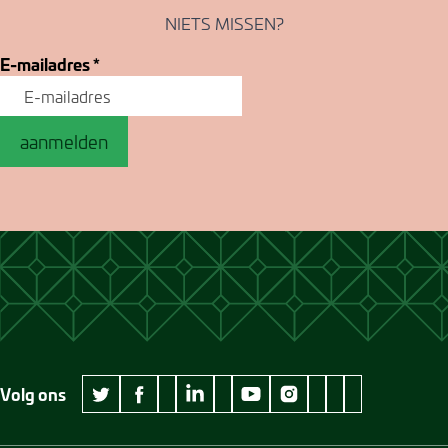
NIETS MISSEN?
E-mailadres
*
aanmelden
Volg ons
wikipedia Museum Jan Cunen
googleplus Museum Jan Cunen
pinterest Museum
github Museum
vimeo Museu
twitter Museum Jan Cunen
facebook Museum Jan Cunen
linkedin Museum Jan Cunen
youtube Museum Jan Cunen
instagram Museum Jan