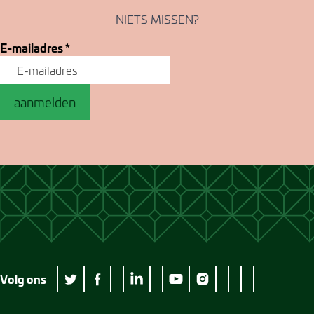
NIETS MISSEN?
E-mailadres
*
aanmelden
Volg ons
wikipedia Museum Jan Cunen
googleplus Museum Jan Cunen
pinterest Museum
github Museum
vimeo Museu
twitter Museum Jan Cunen
facebook Museum Jan Cunen
linkedin Museum Jan Cunen
youtube Museum Jan Cunen
instagram Museum Jan