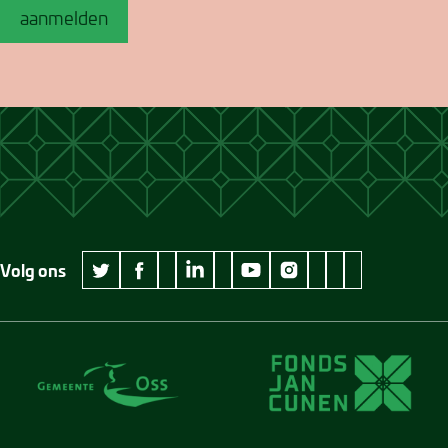
aanmelden
Volg ons
wikipedia Museum Jan Cunen
googleplus Museum Jan Cunen
pinterest Museum
github Museum
vimeo Museu
twitter Museum Jan Cunen
facebook Museum Jan Cunen
linkedin Museum Jan Cunen
youtube Museum Jan Cunen
instagram Museum Jan