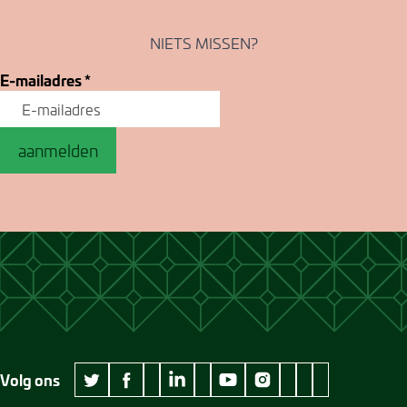
NIETS MISSEN?
E-mailadres
*
aanmelden
Volg ons
wikipedia Museum Jan Cunen
googleplus Museum Jan Cunen
pinterest Museum
github Museum
vimeo Museu
twitter Museum Jan Cunen
facebook Museum Jan Cunen
linkedin Museum Jan Cunen
youtube Museum Jan Cunen
instagram Museum Jan