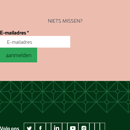
NIETS MISSEN?
E-mailadres
*
aanmelden
Volg ons
wikipedia Museum Jan Cunen
googleplus Museum Jan Cunen
pinterest Museum
github Museum
vimeo Museu