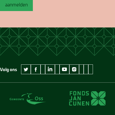
aanmelden
Volg ons
wikipedia Museum Jan Cunen
googleplus Museum Jan Cunen
pinterest Museum
github Museum
vimeo Museu
twitter Museum Jan Cunen
facebook Museum Jan Cunen
linkedin Museum Jan Cunen
youtube Museum Jan Cunen
instagram Museum Jan