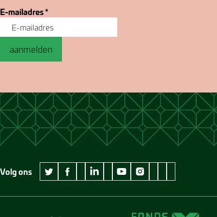
E-mailadres
*
aanmelden
Volg ons
wikipedia Museum Jan Cunen
googleplus Museum Jan Cunen
pinterest Museum
github Museum
vimeo Museu
twitter Museum Jan Cunen
facebook Museum Jan Cunen
linkedin Museum Jan Cunen
youtube Museum Jan Cunen
instagram Museum Jan