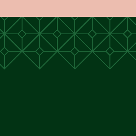
unen
unen
 Cunen