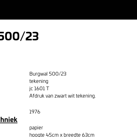
 500/23
Burgwal 500/23
tekening
jc 1601 T
Afdruk van zwart wit tekening.
1976
chniek
papier
hoogte 45cm x breedte 63cm