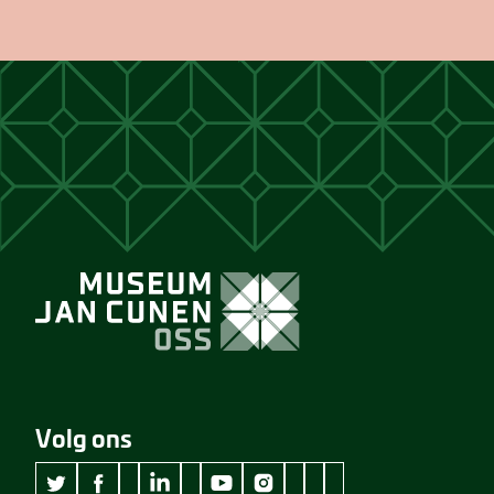
Volg ons
wikipedia Museum Jan Cunen
googleplus Museum Jan Cunen
pinterest Museum Jan C
github Museum Jan C
vimeo Museum Jan