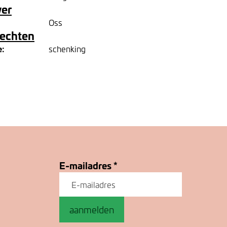
ver
Oss
rechten
e:
schenking
E-mailadres
*
aanmelden