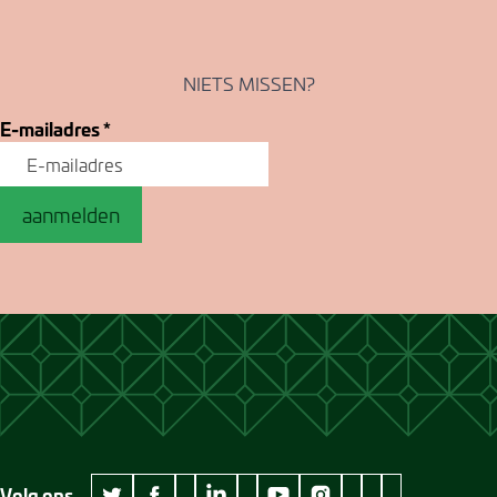
NIETS MISSEN?
E-mailadres
*
aanmelden
Volg ons
wikipedia Museum Jan Cunen
googleplus Museum Jan Cunen
pinterest Museum
github Museum
vimeo Museu