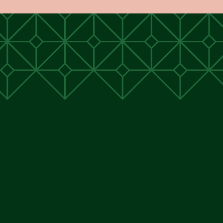
unen
unen
 Cunen