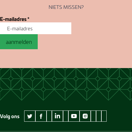
NIETS MISSEN?
E-mailadres
*
aanmelden
Volg ons
wikipedia Museum Jan Cunen
googleplus Museum Jan Cunen
pinterest Museum
github Museum
vimeo Museu
twitter Museum Jan Cunen
facebook Museum Jan Cunen
linkedin Museum Jan Cunen
youtube Museum Jan Cunen
instagram Museum Jan