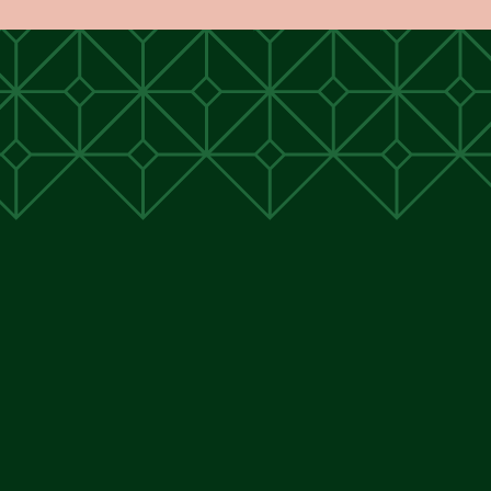
unen
unen
 Cunen