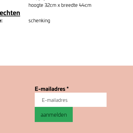
hoogte 32cm x breedte 44cm
rechten
e:
schenking
E-mailadres
*
aanmelden