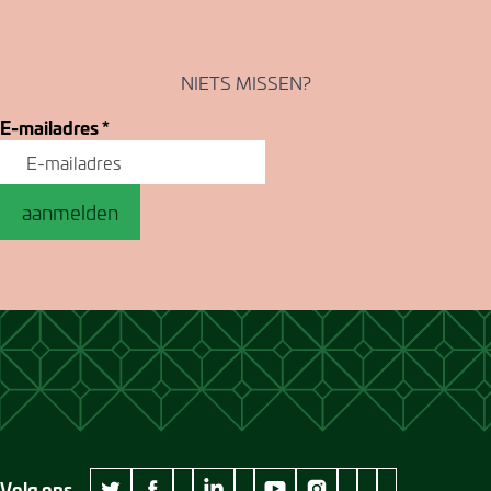
NIETS MISSEN?
E-mailadres
*
aanmelden
Volg ons
wikipedia Museum Jan Cunen
googleplus Museum Jan Cunen
pinterest Museum
github Museum
vimeo Museu