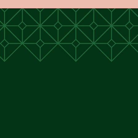
unen
unen
 Cunen