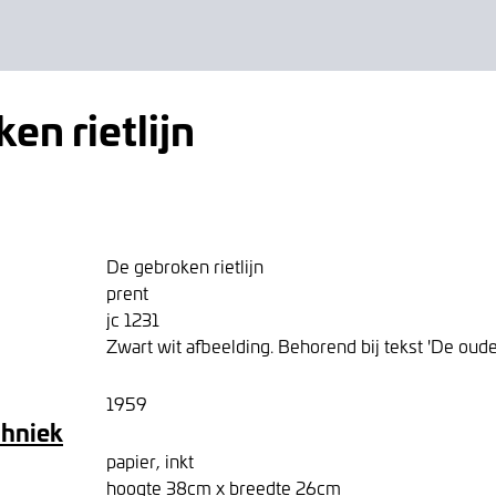
en rietlijn
De gebroken rietlijn
prent
jc 1231
Zwart wit afbeelding. Behorend bij tekst 'De oud
1959
chniek
papier, inkt
hoogte 38cm x breedte 26cm