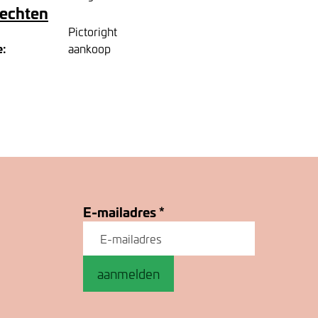
rechten
Pictoright
e:
aankoop
E-mailadres
*
aanmelden