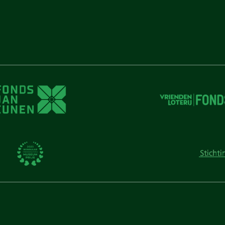
unen
unen
 Cunen