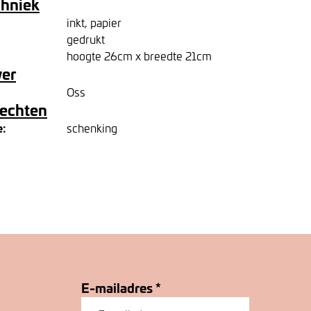
chniek
inkt, papier
gedrukt
hoogte 26cm x breedte 21cm
ver
Oss
rechten
e:
schenking
E-mailadres
*