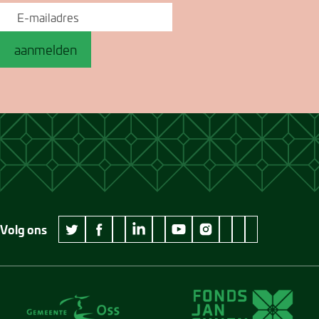
aanmelden
Volg ons
wikipedia Museum Jan Cunen
googleplus Museum Jan Cunen
pinterest Museum
github Museum
vimeo Museu
twitter Museum Jan Cunen
facebook Museum Jan Cunen
linkedin Museum Jan Cunen
youtube Museum Jan Cunen
instagram Museum Jan