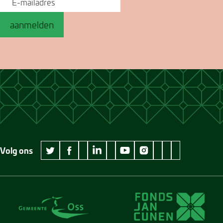
aanmelden
Volg ons
wikipedia Museum Jan Cunen
googleplus Museum Jan Cunen
pinterest Museum
github Museum
vimeo Museu
twitter Museum Jan Cunen
facebook Museum Jan Cunen
linkedin Museum Jan Cunen
youtube Museum Jan Cunen
instagram Museum Jan