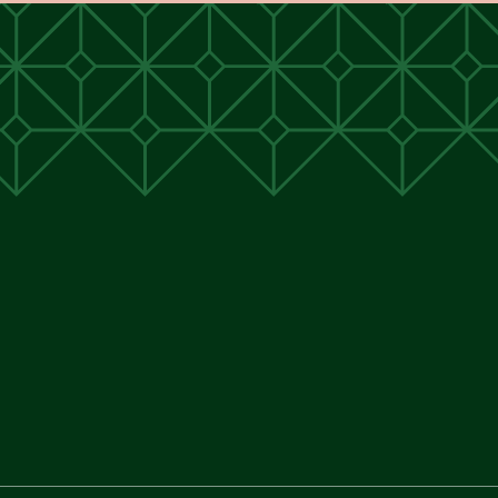
unen
unen
 Cunen