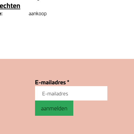
rechten
e:
aankoop
E-mailadres
*
aanmelden