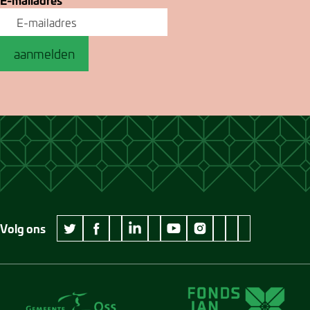
aanmelden
Volg ons
wikipedia Museum Jan Cunen
googleplus Museum Jan Cunen
pinterest Museum
github Museum
vimeo Museu
twitter Museum Jan Cunen
facebook Museum Jan Cunen
linkedin Museum Jan Cunen
youtube Museum Jan Cunen
instagram Museum Jan