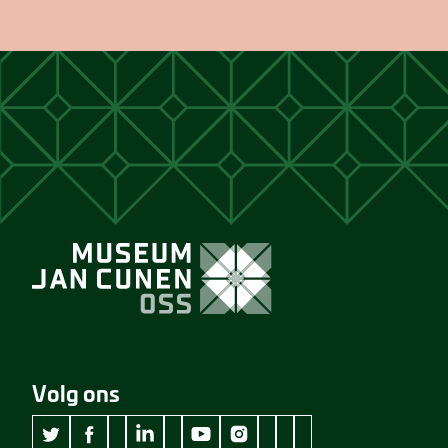
Volg ons
wikipedia Museum Jan Cunen
googleplus Museum Jan Cunen
pinterest Museum Jan C
github Museum Jan C
vimeo Museum Jan