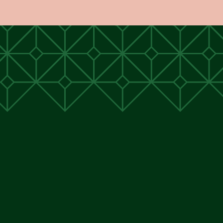
unen
unen
 Cunen