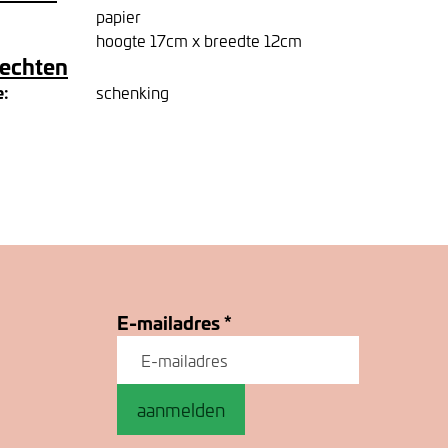
papier
hoogte 17cm x breedte 12cm
rechten
e:
schenking
E-mailadres
*
aanmelden