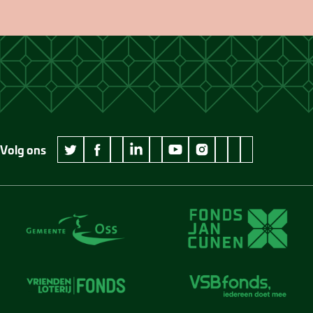
Volg ons
wikipedia Museum Jan Cunen
googleplus Museum Jan Cunen
pinterest Museum
github Museum
vimeo Museu
twitter Museum Jan Cunen
facebook Museum Jan Cunen
linkedin Museum Jan Cunen
youtube Museum Jan Cunen
instagram Museum Jan