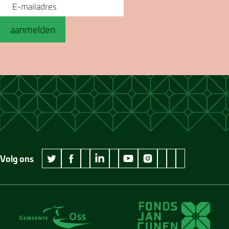
aanmelden
Volg ons
wikipedia Museum Jan Cunen
googleplus Museum Jan Cunen
pinterest Museum
github Museum
vimeo Museu
twitter Museum Jan Cunen
facebook Museum Jan Cunen
linkedin Museum Jan Cunen
youtube Museum Jan Cunen
instagram Museum Jan