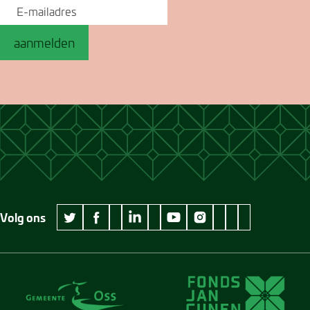
aanmelden
Volg ons
wikipedia Museum Jan Cunen
googleplus Museum Jan Cunen
pinterest Museum
github Museum
vimeo Museu
twitter Museum Jan Cunen
facebook Museum Jan Cunen
linkedin Museum Jan Cunen
youtube Museum Jan Cunen
instagram Museum Jan