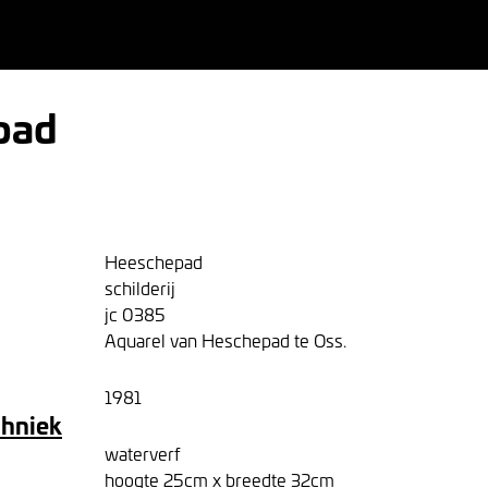
pad
Heeschepad
schilderij
jc 0385
Aquarel van Heschepad te Oss.
1981
chniek
waterverf
hoogte 25cm x breedte 32cm