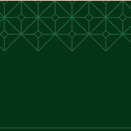
unen
unen
 Cunen