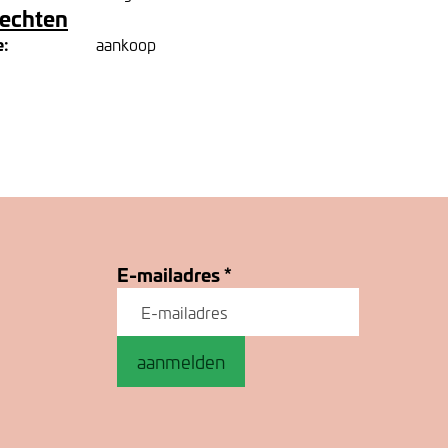
rechten
e:
aankoop
E-mailadres
*
aanmelden