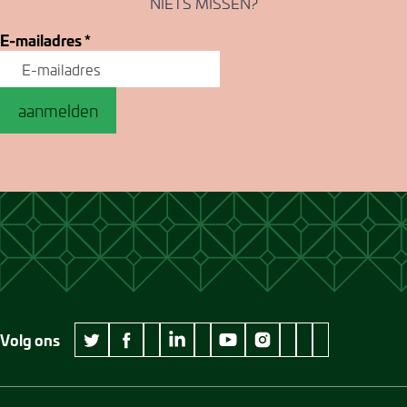
NIETS MISSEN?
E-mailadres
*
aanmelden
Volg ons
wikipedia Museum Jan Cunen
googleplus Museum Jan Cunen
pinterest Museum
github Museum
vimeo Museu
twitter Museum Jan Cunen
facebook Museum Jan Cunen
linkedin Museum Jan Cunen
youtube Museum Jan Cunen
instagram Museum Jan